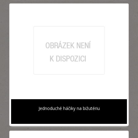
Jednoduché háčiky na bižutériu