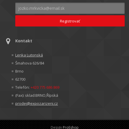
Kontakt
Lenka Lutonská
Šmahova 626/84
Brno
62700
Telefón:
+420 775 686 869
(Fax): sklad:BRNO,Řípská
prodej@expozarizeni.cz
Design
ProEshop