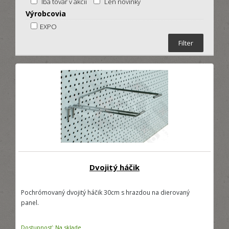
Iba tovar v akcii
Len novinky
Výrobcovia
EXPO
Dvojitý háčik
Pochrómovaný dvojitý háčik 30cm s hrazdou na dierovaný
panel.
Dostupnosť: Na sklade