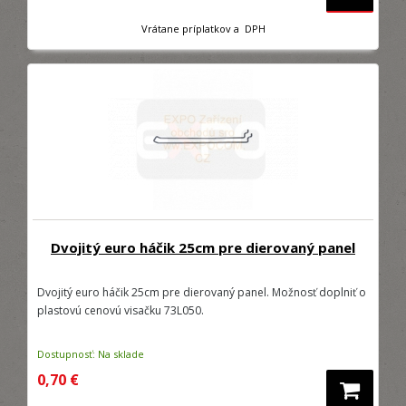
Vrátane príplatkov a DPH
Dvojitý euro háčik 25cm pre dierovaný panel
Dvojitý euro háčik 25cm pre dierovaný panel. Možnosť doplniť o
plastovú cenovú visačku 73L050.
Dostupnosť: Na sklade
0,70 €