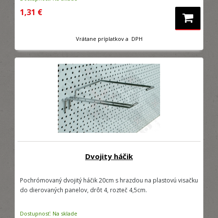
1,31 €
Vrátane príplatkov a DPH
Dvojity háčik
Pochrómovaný dvojitý háčik 20cm s hrazdou na plastovú visačku
do dierovaných panelov, drôt 4, rozteč 4,5cm.
Dostupnosť: Na sklade