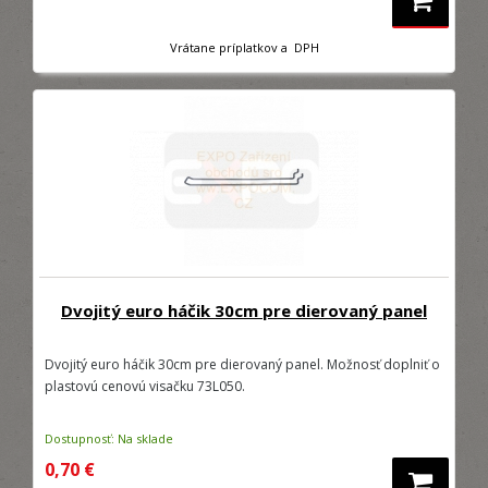
Vrátane príplatkov a DPH
Dvojitý euro háčik 30cm pre dierovaný panel
Dvojitý euro háčik 30cm pre dierovaný panel. Možnosť doplniť o
plastovú cenovú visačku 73L050.
Dostupnosť: Na sklade
0,70 €