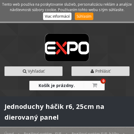
Tento web používa na poskytovanie služieb, personalizáciu reklám a analýze
Kategórie
Menu
návštevnosti súbory cookie. Používaním tohto webu s tým súhlasíte.
Viac informácií
Súhlasím
Vyhľadať
Prihlásiť
0
Košík je prázdny.
Jednoduchy háčik r6, 25cm na
dierovaný panel
Úvod
Regálový systém - SU5
Regálový systém SU5, háčky