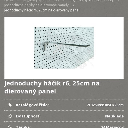
Jednoduché háčiky na dierované panely
Jednoduchy háčik r6, 25cm na dierovaný panel
Jednoduchy háčik r6, 25cm na
dierovaný panel
Katalógové číslo:
713250/88305D/25cm
Dostupnosť:
Na sklade
Záruka:
24 Mesiacov