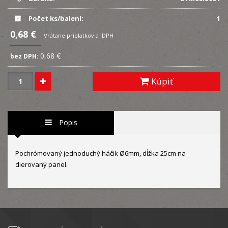
Počet ks/balení:
1
0,68 €
Vrátane príplatkov a DPH
0,68 €
bez DPH:
Kúpiť
Popis
Pochrómovaný jednoduchý háčik Ø6mm, dĺžka 25cm na
dierovaný panel.