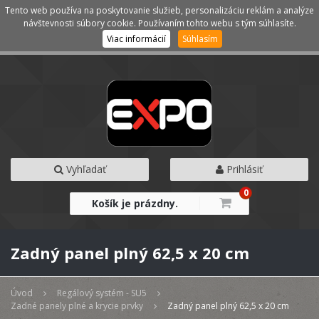
Tento web používa na poskytovanie služieb, personalizáciu reklám a analýze
Kategórie
Menu
návštevnosti súbory cookie. Používaním tohto webu s tým súhlasíte.
Viac informácií
Súhlasím
Vyhľadať
Prihlásiť
0
Košík je prázdny.
Zadný panel plný 62,5 x 20 cm
Úvod
Regálový systém - SU5
Zadné panely plné a krycie prvky
Zadný panel plný 62,5 x 20 cm