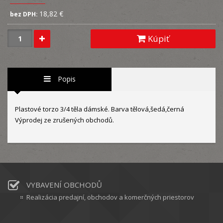
18,82 €
bez DPH:
Kúpiť
Popis
Plastové torzo 3/4 těla dámské. Barva tělová,šedá,černá
Výprodej ze zrušených obchodů.
VYBAVENÍ OBCHODŮ
Realizácia predajní, obchodov a komerčných priestorov