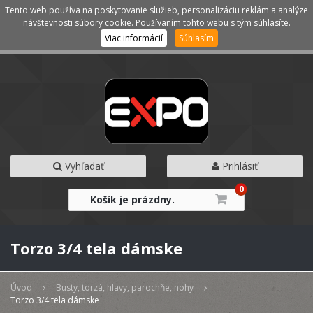
Tento web používa na poskytovanie služieb, personalizáciu reklám a analýze
Kategórie
Menu
návštevnosti súbory cookie. Používaním tohto webu s tým súhlasíte.
Viac informácií
Súhlasím
Vyhľadať
Prihlásiť
0
Košík je prázdny.
Torzo 3/4 tela dámske
Úvod
Busty, torzá, hlavy, parochňe, nohy
Torzo 3/4 tela dámske