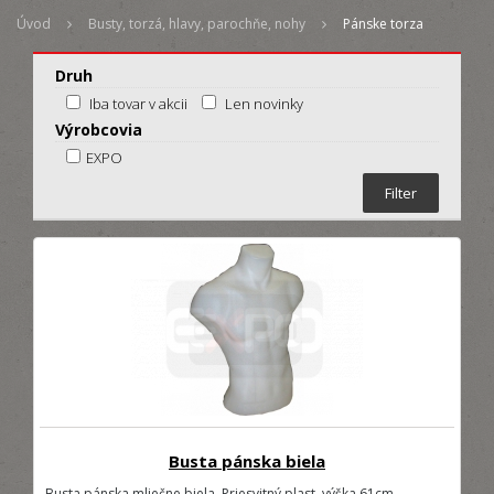
Úvod
Busty, torzá, hlavy, parochňe, nohy
Pánske torza
Druh
Iba tovar v akcii
Len novinky
Výrobcovia
EXPO
Busta pánska biela
Busta pánska mliečne biela. Priesvitný plast, výška 61cm,