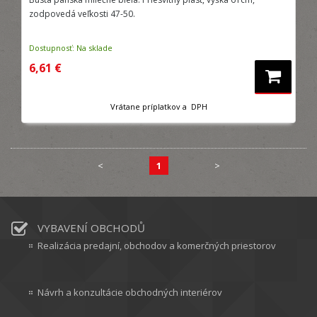
zodpovedá veľkosti 47-50.
Dostupnosť: Na sklade
6,61 €
Vrátane príplatkov a DPH
<
1
>
VYBAVENÍ OBCHODŮ
Realizácia predajní, obchodov a komerčných priestorov
Návrh a konzultácie obchodných interiérov