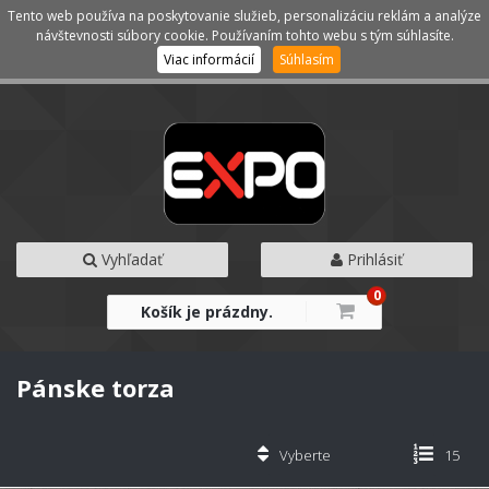
Tento web používa na poskytovanie služieb, personalizáciu reklám a analýze
Kategórie
Menu
návštevnosti súbory cookie. Používaním tohto webu s tým súhlasíte.
Viac informácií
Súhlasím
Vyhľadať
Prihlásiť
0
Košík je prázdny.
Pánske torza