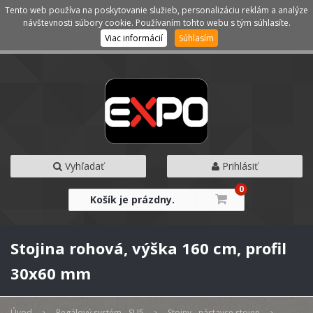
Tento web používa na poskytovanie služieb, personalizáciu reklám a analýze
Kategórie
Menu
návštevnosti súbory cookie. Používaním tohto webu s tým súhlasíte.
Viac informácií
Súhlasím
Vyhľadať
Prihlásiť
0
Košík je prázdny.
Stojina rohová, výška 160 cm, profil
30x60 mm
Úvod
Regálový systém - SU5
Stojny - nástavce stojen