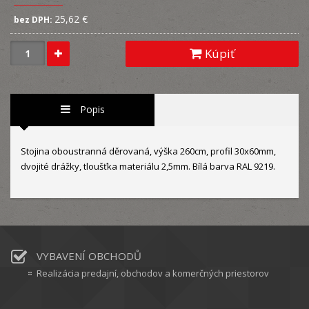
25,62 €
bez DPH:
Kúpiť
Popis
Stojina oboustranná děrovaná, výška 260cm, profil 30x60mm,
dvojité drážky, tloušťka materiálu 2,5mm. Bílá barva RAL 9219.
VYBAVENÍ OBCHODŮ
Realizácia predajní, obchodov a komerčných priestorov