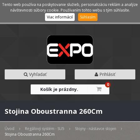
Tento web používa na poskytovanie služieb, personalizáciu reklám a analýze
Kategórie
Menu
návštevnosti súbory cookie. Používaním tohto webu s tým súhlasíte.
Viac informácií
Súhlasím
Vyhľadať
Prihlásiť
0
Košík je prázdny.
Stojina Oboustranna 260Cm
Úvod
Regálový systém - SU5
Stojny - nástavce stojen
Stojina Oboustranna 260Cm