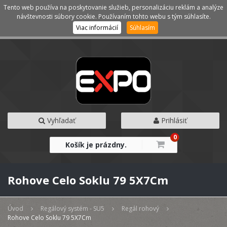
Tento web používa na poskytovanie služieb, personalizáciu reklám a analýze
Kategórie
Menu
návštevnosti súbory cookie. Používaním tohto webu s tým súhlasíte.
Viac informácií
Súhlasím
Vyhľadať
Prihlásiť
0
Košík je prázdny.
Rohove Celo Soklu 79 5X7Cm
Úvod
Regálový systém - SU5
Regál rohový
Rohove Celo Soklu 79 5X7Cm