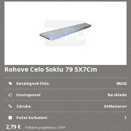
Rohove Celo Soklu 79 5X7Cm
Katalógové číslo:
88242
Dostupnosť:
Na sklade
Záruka:
24 Mesiacov
Počet ks/balení:
1
2,79 €
Vrátane príplatkov a DPH