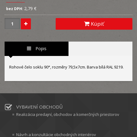
2,79 €
bez DPH:
Kúpiť
Popis
Rohové čelo soklu 90°, rozměry 79,5x7cm. Barva bílá RAL 9219.
VYBAVENÍ OBCHODŮ
Realizácia predajní, obchodov a komerčných priestorov
Návrh a konzultácie obchodných interiérov