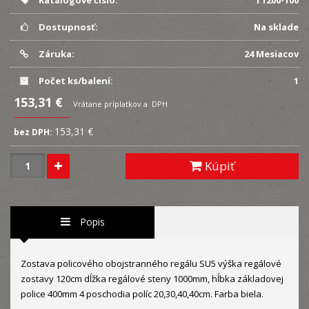
Katalógové číslo:
T1200-100
Dostupnosť:
Na sklade
Záruka:
24 Mesiacov
Počet ks/balení:
1
153,31 €
Vrátane príplatkov a DPH
153,31 €
bez DPH:
Kúpiť
Popis
Zostava policového obojstranného regálu SU5 výška regálové
zostavy 120cm dĺžka regálové steny 1000mm, hĺbka základovej
police 400mm 4 poschodia políc 20,30,40,40cm. Farba biela.