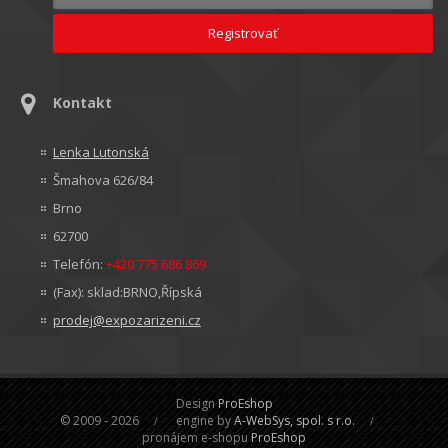
Kontakt
Lenka Lutonská
Šmahova 626/84
Brno
62700
Telefón:
+420 775 686 869
(Fax): sklad:BRNO,Řípská
prodej@expozarizeni.cz
Design
ProEshop
© 2009 - 2026
engine by
A-WebSys, spol. s r.o.
pronájem e-shopu
ProEshop