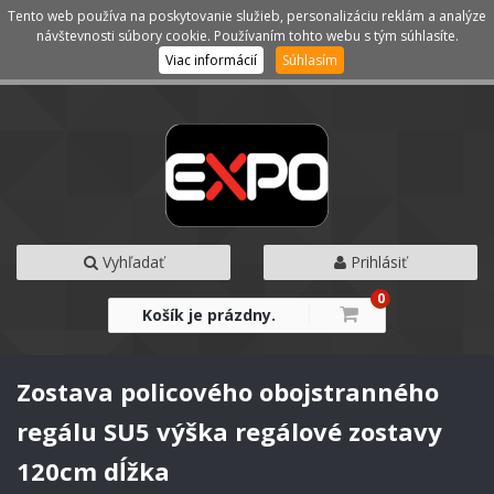
Tento web používa na poskytovanie služieb, personalizáciu reklám a analýze
Kategórie
Menu
návštevnosti súbory cookie. Používaním tohto webu s tým súhlasíte.
Viac informácií
Súhlasím
Vyhľadať
Prihlásiť
0
Košík je prázdny.
Zostava policového obojstranného
regálu SU5 výška regálové zostavy
120cm dĺžka