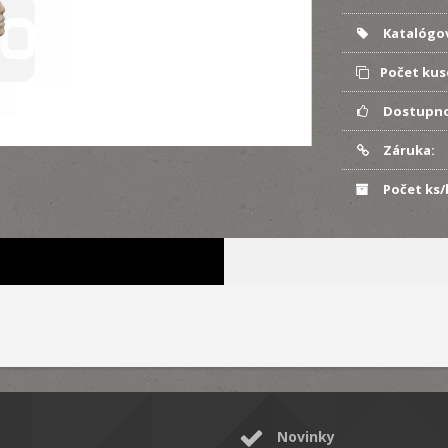
Katalógov
Počet kus
Dostupno
Záruka:
Počet ks/
Novinky