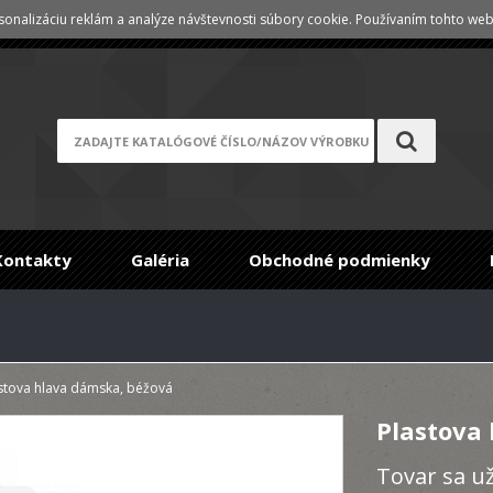
onalizáciu reklám a analýze návštevnosti súbory cookie. Používaním tohto webu
Registrace
/
Zabudnuté heslo
Kontakty
Galéria
Obchodné podmienky
stova hlava dámska, béžová
Plastova
Tovar sa u