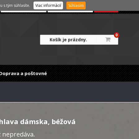
 s tým súhlasíte.
Viac informácií
Súhlasím
0
Košík je prázdny.
Doprava a poštovné
 hlava dámska, béžová
ž nepredáva.