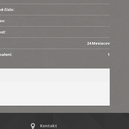
é číslo:
ov:
sť:
24 Mesiacov
balení:
1
Kontakt