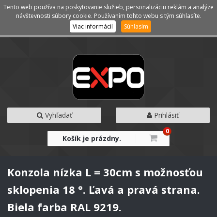
Tento web používa na poskytovanie služieb, personalizáciu reklám a analýze
Kategórie
Menu
návštevnosti súbory cookie. Používaním tohto webu s tým súhlasíte.
Viac informácií
Súhlasím
Vyhľadať
Prihlásiť
0
Košík je prázdny.
Konzola nízka L = 30cm s možnosťou
sklopenia 18 °. Ľavá a pravá strana.
Biela farba RAL 9219.