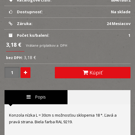
Katalógové číslo:
88401BB/2
Dostupnosť:
Na sklade
Záruka:
24 Mesiacov
Počet ks/balení:
1
3,18 €
Vrátane príplatkov a DPH
3,18 €
bez DPH:
Kúpiť
Popis
Konzola nízka L = 30cm s možnosťou sklopenia 18 °. Ľavá a
pravá strana. Biela farba RAL 9219.