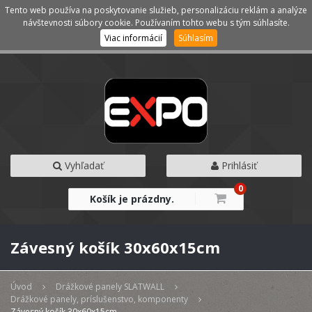
Tento web používa na poskytovanie služieb, personalizáciu reklám a analýze
Kategórie
Menu
návštevnosti súbory cookie. Používaním tohto webu s tým súhlasíte.
Viac informácií
Súhlasím
Vyhľadať
Prihlásiť
0
Košík je prázdny.
Závesný košík 30x60x15cm
Úvod
Drážkové panely SLATWALL
Drážkové panely, príslušenstvo, komponenty
Závesný košík 30x60x15cm