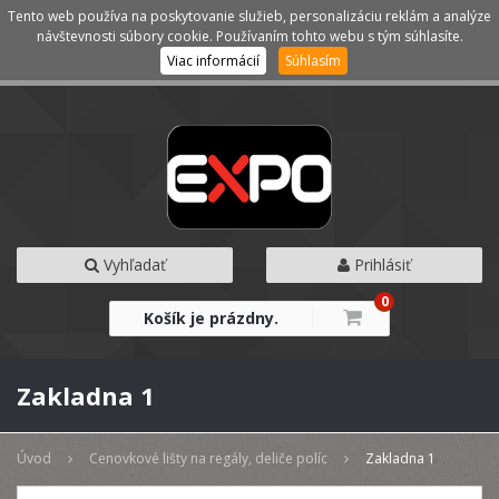
Tento web používa na poskytovanie služieb, personalizáciu reklám a analýze
Kategórie
Menu
návštevnosti súbory cookie. Používaním tohto webu s tým súhlasíte.
Viac informácií
Súhlasím
Vyhľadať
Prihlásiť
0
Košík je prázdny.
Zakladna 1
Úvod
Cenovkové lišty na regály, deliče políc
Zakladna 1