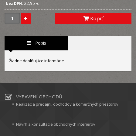
22,95 €
bez DPH:
Kúpiť
Popis
Žiadne doplňujúce informácie
VYBAVENÍ OBCHODŮ
Realizácia predajní, obchodov a komerčných priestorov
Návrh a konzultácie obchodných interiérov