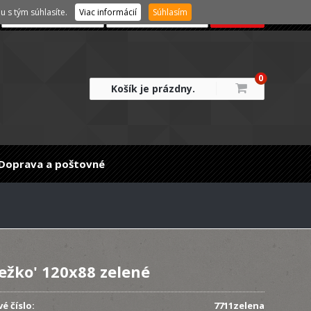
 s tým súhlasíte.
Viac informácií
Súhlasím
0
Košík je prázdny.
Doprava a poštovné
Ježko' 120x88 zelené
é číslo:
7711zelena