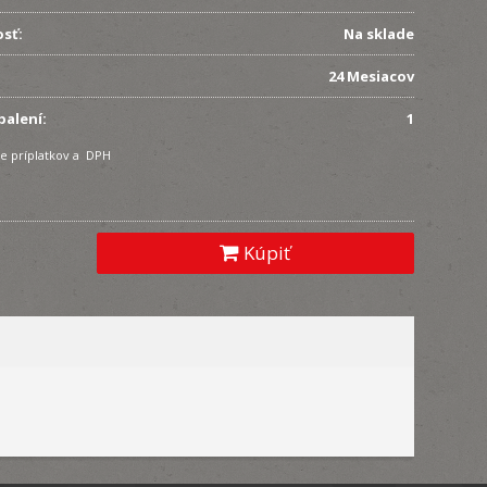
sť:
Na sklade
24 Mesiacov
balení:
1
e príplatkov a DPH
Kúpiť