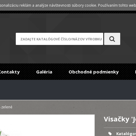
onalizáciu reklám a analýze návštevnosti súbory cookie. Používaním tohto webu
Registrace
/
Zabudnuté heslo
Kontakty
Galéria
Obchodné podmienky
8 zelené
Visačky '
Katalógov