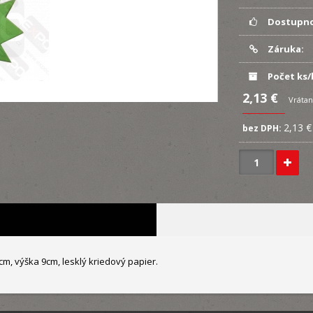
Dostupno
Záruka:
Počet ks/
2,13 €
Vrátan
2,13 €
bez DPH:
2cm, výška 9cm, lesklý kriedový papier.