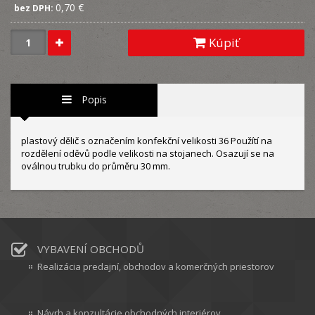
0,70 €
bez DPH:
Kúpiť
Popis
plastový dělič s označením konfekční velikosti 36 Použítí na
rozdělení oděvů podle velikosti na stojanech. Osazují se na
oválnou trubku do průměru 30 mm.
VYBAVENÍ OBCHODŮ
Realizácia predajní, obchodov a komerčných priestorov
Návrh a konzultácie obchodných interiérov