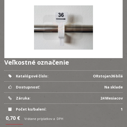
Veľkostné označenie
Katalógové číslo:
ORstojan36 bílá
Dostupnosť:
Na sklade
Záruka:
24 Mesiacov
Počet ks/balení:
1
0,70 €
Vrátane príplatkov a DPH