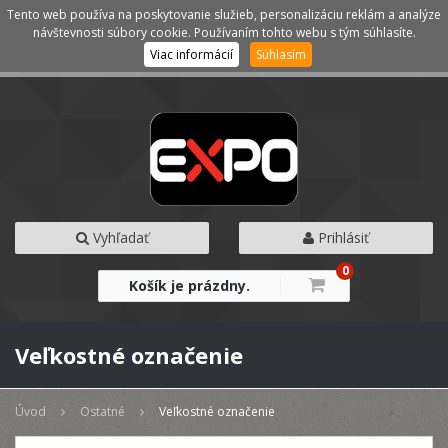
Tento web používa na poskytovanie služieb, personalizáciu reklám a analýze
Kategórie
Menu
návštevnosti súbory cookie. Používaním tohto webu s tým súhlasíte.
Viac informácií
Súhlasím
Vyhľadať
Prihlásiť
0
Košík je prázdny.
Veľkostné označenie
Úvod
Ostatné
Veľkostné označenie