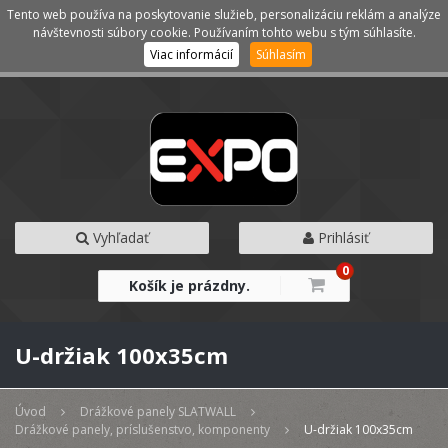
Tento web používa na poskytovanie služieb, personalizáciu reklám a analýze
Kategórie
Menu
návštevnosti súbory cookie. Používaním tohto webu s tým súhlasíte.
Viac informácií
Súhlasím
Vyhľadať
Prihlásiť
0
Košík je prázdny.
U-držiak 100x35cm
Úvod
Drážkové panely SLATWALL
Drážkové panely, príslušenstvo, komponenty
U-držiak 100x35cm