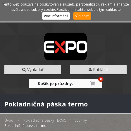
Tento web používa na poskytovanie služieb, personalizáciu reklám a analýze
Kategórie
Menu
návštevnosti súbory cookie. Používaním tohto webu s tým súhlasíte.
Viac informácií
Súhlasím
Vyhľadať
Prihlásiť
0
Košík je prázdny.
Pokladničná páska termo
Úvod
Pokladničné pásky TERMO, mincovníky
Pokladničná páska termo