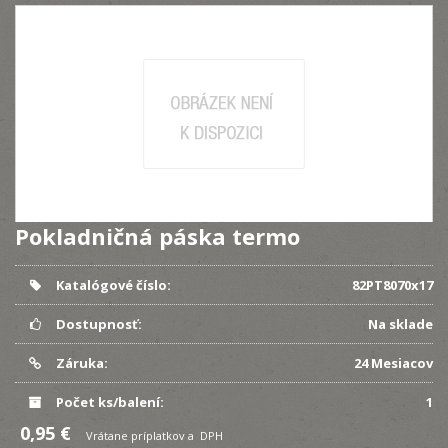
Pokladničná páska termo
Katalógové číslo:
82PT8070x17
Dostupnosť:
Na sklade
Záruka:
24 Mesiacov
Počet ks/balení:
1
0,95 €
Vrátane príplatkov a DPH