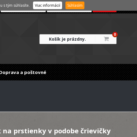
 s tým súhlasíte.
Viac informácií
Súhlasím
0
Košík je prázdny.
Doprava a poštovné
 na prstienky v podobe črievičky