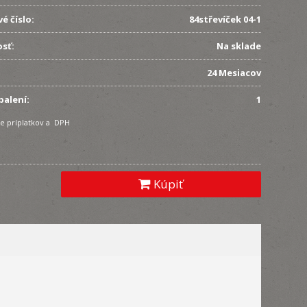
é číslo:
84střevíček 04-1
sť:
Na sklade
24 Mesiacov
balení:
1
e príplatkov a DPH
Kúpiť