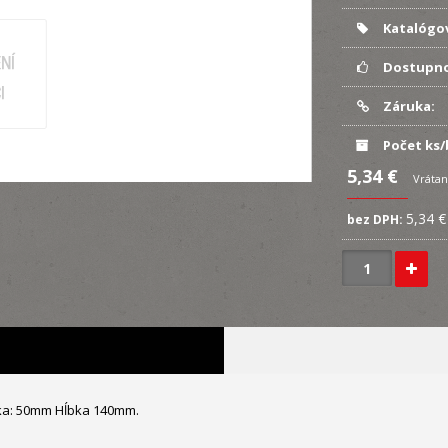
Katalógov
Dostupno
Záruka:
Počet ks/
5,34 €
Vrátan
5,34 €
bez DPH:
rka: 50mm Hĺbka 140mm.