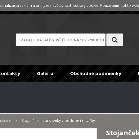
onalizáciu reklám a analýze návštevnosti súbory cookie. Používaním tohto webu
Registrace
/
Zabudnuté heslo
Kontakty
Galéria
Obchodné podmienky
aušnice
Stojanček na prstienky v podobe črievičky
Stojanček