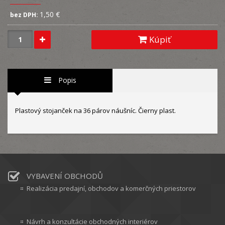
1,50 €
bez DPH:
Kúpiť
Popis
Plastový stojanček na 36 párov náušníc. Čierny plast.
VYBAVENÍ OBCHODŮ
Realizácia predajní, obchodov a komerčných priestorov
Návrh a konzultácie obchodných interiérov