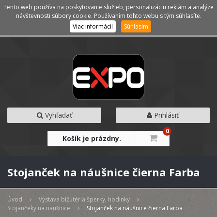
Tento web používa na poskytovanie služieb, personalizáciu reklám a analýze
Kategórie
Menu
návštevnosti súbory cookie. Používaním tohto webu s tým súhlasíte.
Viac informácií
Súhlasím
Vyhľadať
Prihlásiť
0
Košík je prázdny.
Stojanček na náušnice čierna Farba
Úvod
Výstava bižutéria šperky, hodinky
Stojančeky na naušnice
Stojanček na náušnice čierna Farba