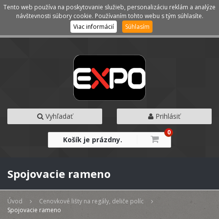
Tento web používa na poskytovanie služieb, personalizáciu reklám a analýze
Kategórie
Menu
návštevnosti súbory cookie. Používaním tohto webu s tým súhlasíte.
Viac informácií
Súhlasím
Vyhľadať
Prihlásiť
0
Košík je prázdny.
Spojovacie rameno
Úvod
Cenovkové lišty na regály, deliče políc
Spojovacie rameno