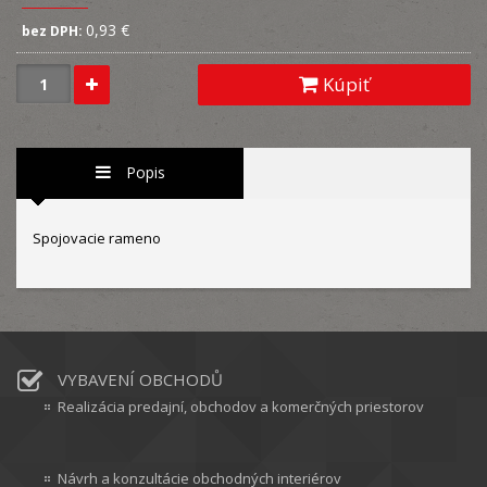
0,93 €
bez DPH:
Kúpiť
Popis
Spojovacie rameno
VYBAVENÍ OBCHODŮ
Realizácia predajní, obchodov a komerčných priestorov
Návrh a konzultácie obchodných interiérov