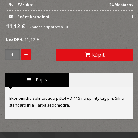
Záruka:
24 Mesiacov
Počet ks/balení:
1
11,12 €
Vrátane príplatkov a DPH
11,12 €
bez DPH:
Kúpiť
Popis
Ekonomické splintovacia pištoľ HD-11S na splinty tag pin. Silná
štandard ihla. Farba šedomodrá.