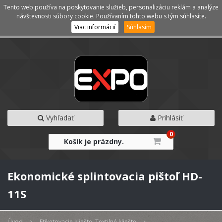
Tento web používa na poskytovanie služieb, personalizáciu reklám a analýze
Kategórie
Menu
návštevnosti súbory cookie. Používaním tohto webu s tým súhlasíte.
Viac informácií
Súhlasím
Vyhľadať
Prihlásiť
0
Košík je prázdny.
Ekonomické splintovacia pištoľ HD-
11S
Úvod
Etiketovacie kliešte, Textilné kliešte