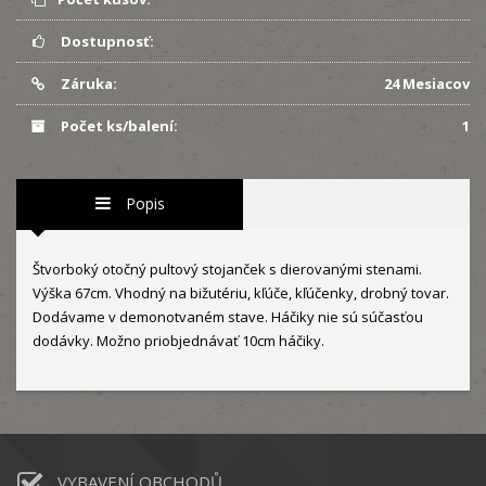
Dostupnosť:
Záruka:
24 Mesiacov
Počet ks/balení:
1
Popis
Štvorboký otočný pultový stojanček s dierovanými stenami.
Výška 67cm. Vhodný na bižutériu, kľúče, kľúčenky, drobný tovar.
Dodávame v demonotvaném stave. Háčiky nie sú súčasťou
dodávky. Možno priobjednávať 10cm háčiky.
VYBAVENÍ OBCHODŮ