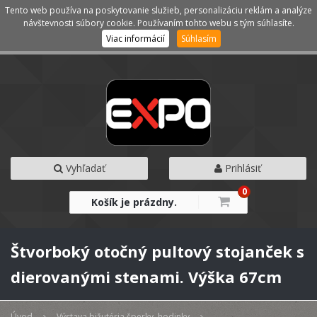
Tento web používa na poskytovanie služieb, personalizáciu reklám a analýze
Kategórie
Menu
návštevnosti súbory cookie. Používaním tohto webu s tým súhlasíte.
Viac informácií
Súhlasím
Vyhľadať
Prihlásiť
0
Košík je prázdny.
Štvorboký otočný pultový stojanček s
dierovanými stenami. Výška 67cm
Úvod
Výstava bižutéria šperky, hodinky