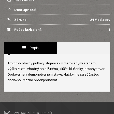
Dostupnosť:
Záruka:
24 Mesiacov
Počet ks/balení:
1
Popis
Trojboký otočný pultový stojanček s dierovanými stenami.
Výška 60cm. Vhodný na bižutériu, kľúče, kľúčenky, drobný tovar.
Dodávame v demonotvaném stave. Háčiky nie sú súčasťou
dodávky. Možno přeobjednávat.
VYBAVENÍ OBCHODŮ