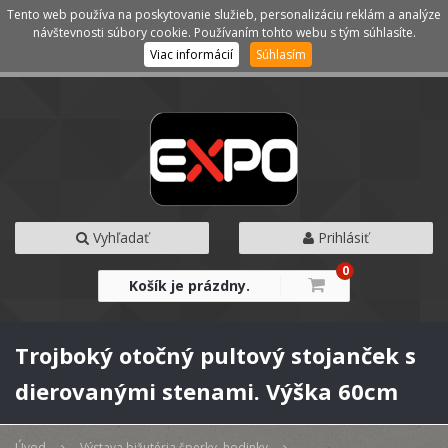
Tento web používa na poskytovanie služieb, personalizáciu reklám a analýze
Kategórie
Menu
návštevnosti súbory cookie. Používaním tohto webu s tým súhlasíte.
Viac informácií
Súhlasím
Vyhľadať
Prihlásiť
0
Košík je prázdny.
Trojboký otočný pultový stojanček s
dierovanými stenami. Výška 60cm
Úvod
Výstava bižutéria šperky, hodinky