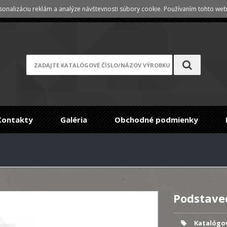
onalizáciu reklám a analýze návštevnosti súbory cookie. Používaním tohto webu
Registrace
/
Zabudnuté heslo
Kontakty
Galéria
Obchodné podmienky
Podstavec
Katalógov