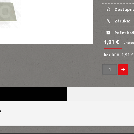
Dostupno
Záruka:
Počet ks/
1,91 €
Vrátan
1,91 €
bez DPH:
.