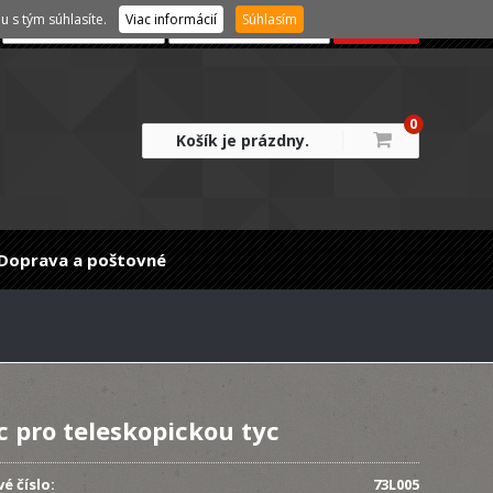
 s tým súhlasíte.
Viac informácií
Súhlasím
0
Košík je prázdny.
Doprava a poštovné
 pro teleskopickou tyc
é číslo:
73L005