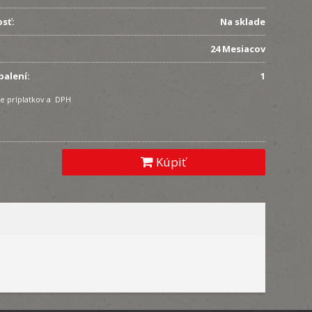
sť:
Na sklade
24 Mesiacov
balení:
1
e príplatkov a DPH
Kúpiť