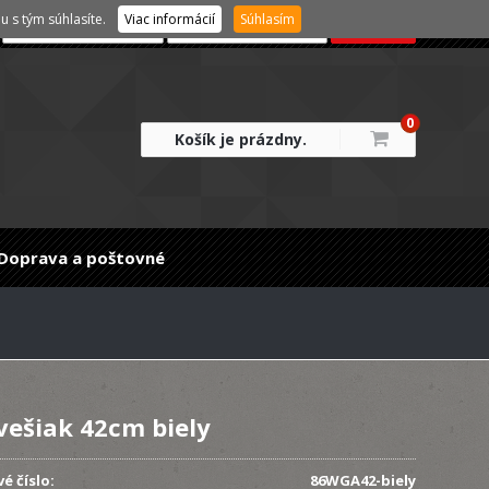
 s tým súhlasíte.
Viac informácií
Súhlasím
0
Košík je prázdny.
Doprava a poštovné
vešiak 42cm biely
é číslo:
86WGA42-biely