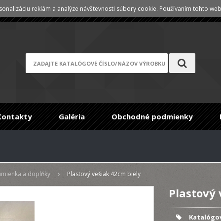
onalizáciu reklám a analýze návštevnosti súbory cookie. Používaním tohto webu
Registrace
/
Zabudnuté heslo
Kontakty
Galéria
Obchodné podmienky
amienka a doplňky
Plastový vešiak 42cm biely
Plastový 
Katalógov