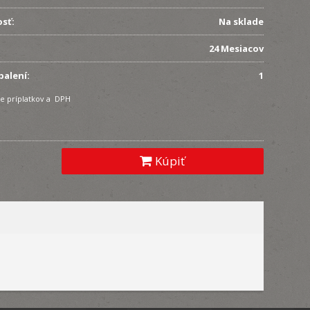
sť:
Na sklade
24 Mesiacov
balení:
1
e príplatkov a DPH
Kúpiť