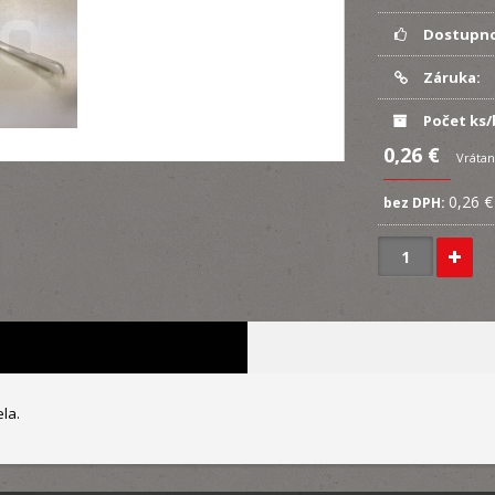
Dostupno
Záruka:
Počet ks/
0,26 €
Vrátan
0,26 €
bez DPH:
la.