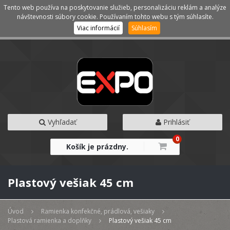
Tento web používa na poskytovanie služieb, personalizáciu reklám a analýze
Kategórie
Menu
návštevnosti súbory cookie. Používaním tohto webu s tým súhlasíte.
Viac informácií
Súhlasím
Vyhľadať
Prihlásiť
0
Košík je prázdny.
Plastový vešiak 45 cm
Úvod
Ramienka konfekčné, prádlová, vešiaky
Plastová ramienka a doplňky
Plastový vešiak 45 cm