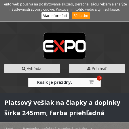
Tento web používa na poskytovanie služieb, personalizáciu reklám a analýze
Kategórie
Menu
návštevnosti súbory cookie. Používaním tohto webu s tým súhlasíte.
Viac informácií
Súhlasím
Vyhľadať
Prihlásiť
0
Košík je prázdny.
Platsový vešiak na čiapky a doplnky
šírka 245mm, farba priehľadná
Úvod
Ramienka konfekčné, prádlová, vešiaky