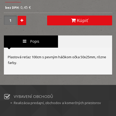
0,45 €
bez DPH:
Kúpiť
Popis
Plastová reťaz 100cm s pevným háčikom očka 50x25mm, rôzne
farby.
VYBAVENÍ OBCHODŮ
Realizácia predajní, obchodov a komerčných priestorov