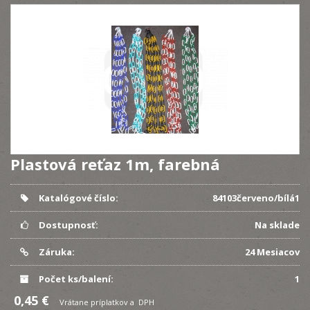
Plastová reťaz 1m, farebná
Katalógové číslo:
84103červeno/bílá1
Dostupnosť:
Na sklade
Záruka:
24 Mesiacov
Počet ks/balení:
1
0,45 €
Vrátane príplatkov a DPH