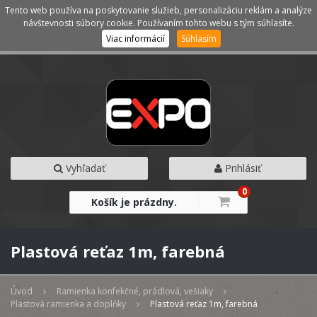
Tento web používa na poskytovanie služieb, personalizáciu reklám a analýze
Kategórie
Menu
návštevnosti súbory cookie. Používaním tohto webu s tým súhlasíte.
Viac informácií
Súhlasím
Vyhľadať
Prihlásiť
0
Košík je prázdny.
Plastová reťaz 1m, farebná
Úvod
Ramienka konfekčné, prádlová, vešiaky
Plastová ramienka a doplňky
Plastová reťaz 1m, farebná