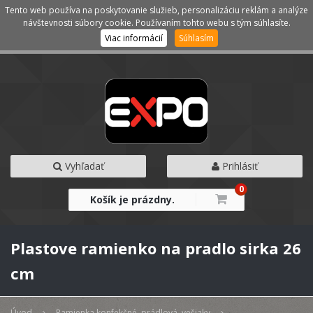
Tento web používa na poskytovanie služieb, personalizáciu reklám a analýze
Kategórie
Menu
návštevnosti súbory cookie. Používaním tohto webu s tým súhlasíte.
Viac informácií
Súhlasím
Vyhľadať
Prihlásiť
0
Košík je prázdny.
Plastove ramienko na pradlo sirka 26
cm
Úvod
Ramienka konfekčné, prádlová, vešiaky