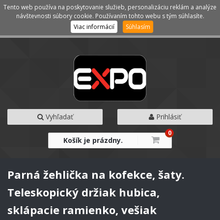
Tento web používa na poskytovanie služieb, personalizáciu reklám a analýze
Kategórie
Menu
návštevnosti súbory cookie. Používaním tohto webu s tým súhlasíte.
Viac informácií
Súhlasím
Vyhľadať
Prihlásiť
0
Košík je prázdny.
Parná žehlička na kofekce, šaty.
Teleskopický držiak hubica,
sklápacie ramienko, vešiak