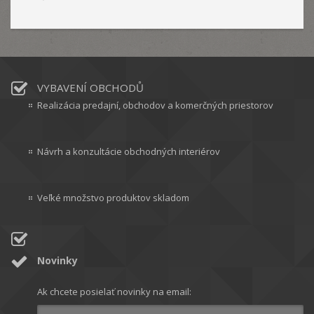
VYBAVENÍ OBCHODŮ
Realizácia predajní, obchodov a komerčných priestorov
Návrh a konzultácie obchodných interiérov
Veľké množstvo produktov skladom
Novinky
Ak chcete posielať novinky na email: