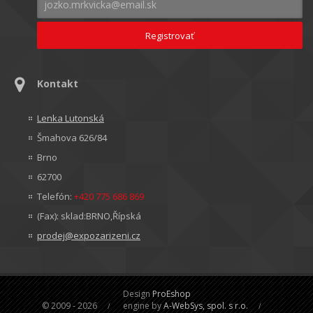
Kontakt
Lenka Lutonská
Šmahova 626/84
Brno
62700
Telefón:
+420 775 686 869
(Fax): sklad:BRNO,Řípská
prodej@expozarizeni.cz
Design
ProEshop
© 2009 - 2026
engine by
A-WebSys, spol. s r.o.