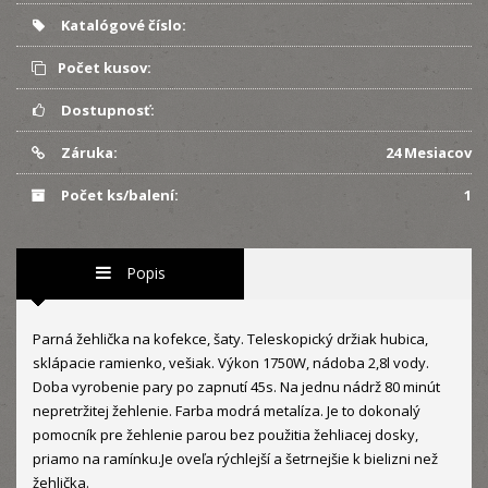
Katalógové číslo:
Počet kusov:
Dostupnosť:
Záruka:
24 Mesiacov
Počet ks/balení:
1
Popis
Parná žehlička na kofekce, šaty. Teleskopický držiak hubica,
sklápacie ramienko, vešiak. Výkon 1750W, nádoba 2,8l vody.
Doba vyrobenie pary po zapnutí 45s. Na jednu nádrž 80 minút
nepretržitej žehlenie. Farba modrá metalíza. Je to dokonalý
pomocník pre žehlenie parou bez použitia žehliacej dosky,
priamo na ramínku.Je oveľa rýchlejší a šetrnejšie k bielizni než
žehlička.