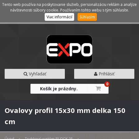
Tento web používa na poskytovanie služieb, personalizáciu reklám a analýze
Kategórie
Menu
návštevnosti súbory cookie. Používaním tohto webu s tým súhlasíte.
Viac informácií
Súhlasím
Vyhľadať
Prihlásiť
0
Košík je prázdny.
Ovalovy profil 15x30 mm delka 150
cm
Úvod
Trubkový systém BLOCK 25