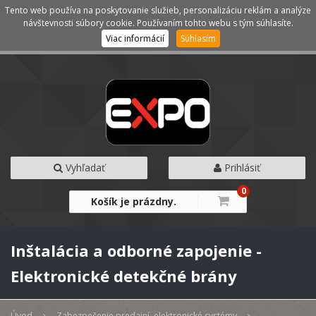
Tento web používa na poskytovanie služieb, personalizáciu reklám a analýze
Kategórie
Menu
návštevnosti súbory cookie. Používaním tohto webu s tým súhlasíte.
Viac informácií
Súhlasím
Vyhľadať
Prihlásiť
0
Košík je prázdny.
Inštalácia a odborné zapojenie -
Elektronické detekčné brány
Úvod
Zabezpečenie predajní, elektronické systémy