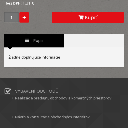
1,31 €
bez DPH:
Kúpiť
Popis
Žiadne doplňujúce informácie
VYBAVENÍ OBCHODŮ
Realizácia predajní, obchodov a komerčných priestorov
Návrh a konzultácie obchodných interiérov