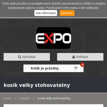
Tento web používa na poskytovanie služieb, personalizáciu reklám a analýze
Kategórie
Menu
návštevnosti súbory cookie. Používaním tohto webu s tým súhlasíte.
Viac informácií
Súhlasím
Vyhľadať
Prihlásiť
0
Košík je prázdny.
kosik velky stohovatelny
Úvod
Ostatné
kosik velky stohovatelny