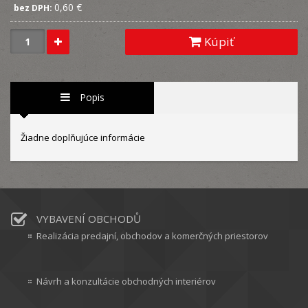
0,60 €
bez DPH:
Kúpiť
Popis
Žiadne doplňujúce informácie
VYBAVENÍ OBCHODŮ
Realizácia predajní, obchodov a komerčných priestorov
Návrh a konzultácie obchodných interiérov