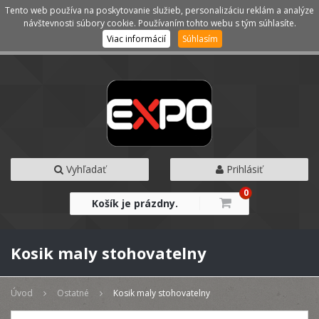
Tento web používa na poskytovanie služieb, personalizáciu reklám a analýze
Kategórie
Menu
návštevnosti súbory cookie. Používaním tohto webu s tým súhlasíte.
Viac informácií
Súhlasím
Vyhľadať
Prihlásiť
0
Košík je prázdny.
Kosik maly stohovatelny
Úvod
Ostatné
Kosik maly stohovatelny