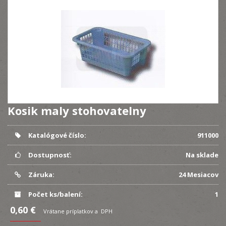
Kosik maly stohovatelny
Katalógové číslo:
911000
Dostupnosť:
Na sklade
Záruka:
24 Mesiacov
Počet ks/balení:
1
0,60 €
Vrátane príplatkov a DPH