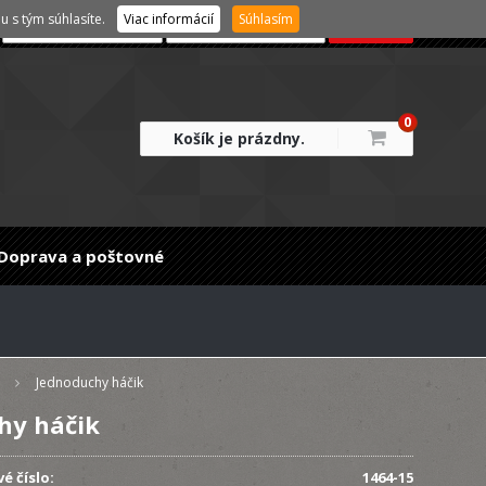
 s tým súhlasíte.
Viac informácií
Súhlasím
0
Košík je prázdny.
Doprava a poštovné
Jednoduchy háčik
hy háčik
é číslo:
1464-15