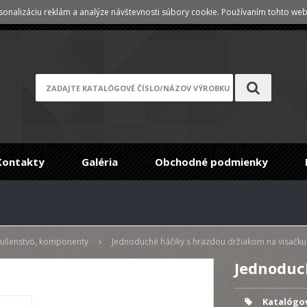
onalizáciu reklám a analýze návštevnosti súbory cookie. Používaním tohto webu
Registrace
/
Zabudnuté heslo
Kontakty
Galéria
Obchodné podmienky
slušenstvo, komponenty
Jednoduché háčiky s hrazdou držiakom na visačku
Jednoduc
Katalógov