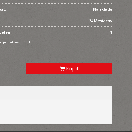
sť:
Na sklade
24 Mesiacov
balení:
1
e príplatkov a DPH
Kúpiť