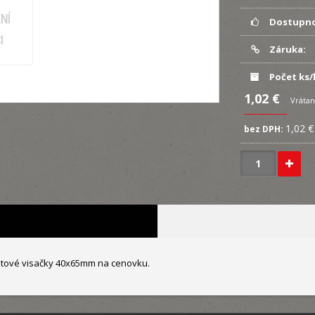
Dostupno
Záruka:
Počet ks/
1,02 €
Vrátan
1,02 €
bez DPH:
astové visačky 40x65mm na cenovku.