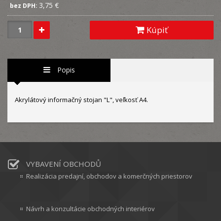
3,75 €
bez DPH:
Kúpiť
Popis
Akrylátový informačný stojan "L", veľkosť A4.
VYBAVENÍ OBCHODŮ
Realizácia predajní, obchodov a komerčných priestorov
Návrh a konzultácie obchodných interiérov