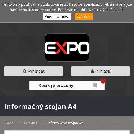
Tento web používa na poskytovanie služieb, personalizáciu reklám a analýze
Kategórie
Menu
návštevnosti súbory cookie. Používaním tohto webu s tým súhlasíte.
Viac informácií
Súhlasím
Vyhľadať
Prihlásiť
0
Košík je prázdny.
Informačný stojan A4
Úvod
Ostatné
Informačný stojan A4