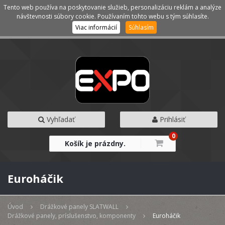
Tento web používa na poskytovanie služieb, personalizáciu reklám a analýze
Kategórie
Menu
návštevnosti súbory cookie. Používaním tohto webu s tým súhlasíte.
Viac informácií
Súhlasím
Vyhľadať
Prihlásiť
0
Košík je prázdny.
Euroháčik
Úvod
Drážkové panely SLATWALL
Drážkové panely, príslušenstvo, komponenty
Euroháčik