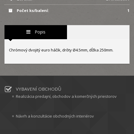
Počet ks/balení:
1
Popis
Chrómový dvojitý euro háčik, drôty Ø4.5mm, dĺžka 250mm.
VYBAVENÍ OBCHODŮ
Realizácia predajní, obchodov a komerčných priestorov
Návrh a konzultácie obchodných interiérov