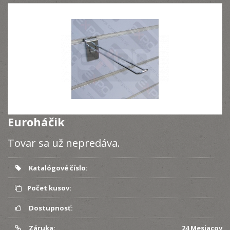
Euroháčik
Tovar sa už nepredáva.
Katalógové číslo:
Počet kusov:
Dostupnosť:
Záruka:
24 Mesiacov