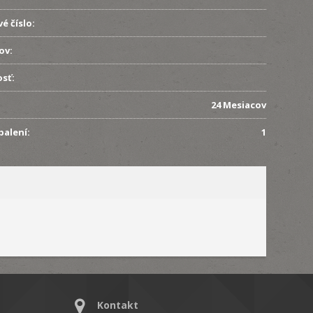
é číslo:
ov:
sť:
24 Mesiacov
balení:
1
Kontakt