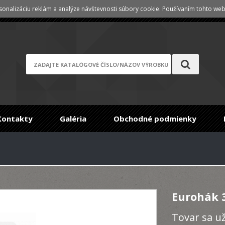
onalizáciu reklám a analýze návštevnosti súbory cookie. Používaním tohto webu
Registrace
/
Zabudnuté heslo
Kontakty
Galéria
Obchodné podmienky
Eurohák
Tovar sa u