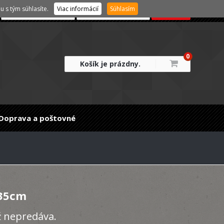
 s tým súhlasíte.
Viac informácií
Súhlasím
0
Košík je prázdny.
Doprava a poštovné
 35cm
ž nepredáva.