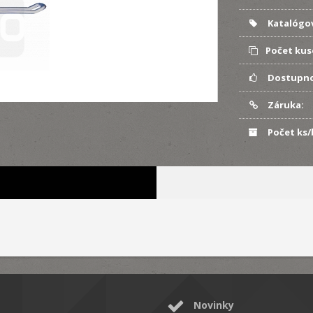
Katalógov
Počet kus
Dostupno
Záruka:
Počet ks/
Novinky