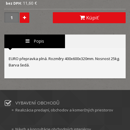
11,60 €
bez DPH:
Kúpiť
Popis
EURO přepravka plná. Rozměry 400x600x320mm. Nosnost 25kg.
Barva šedá.
VYBAVENÍ OBCHODŮ
Realizácia predajní, obchodov a komerčných priestorov
Návrh a konzultácie obchodných interiérov