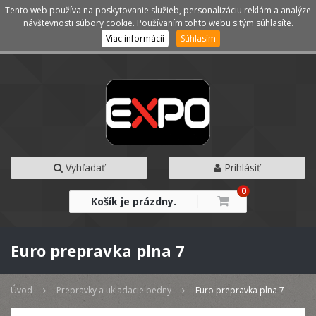
Tento web používa na poskytovanie služieb, personalizáciu reklám a analýze
Kategórie
Menu
návštevnosti súbory cookie. Používaním tohto webu s tým súhlasíte.
Viac informácií
Súhlasím
Vyhľadať
Prihlásiť
0
Košík je prázdny.
Euro prepravka plna 7
Úvod
Prepravky a ukladacie bedny
Euro prepravka plna 7