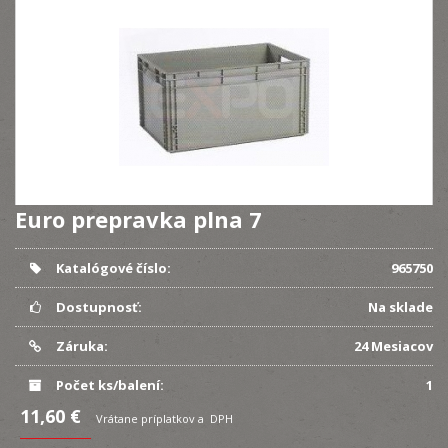
Euro prepravka plna 7
Katalógové číslo:
965750
Dostupnosť:
Na sklade
Záruka:
24 Mesiacov
Počet ks/balení:
1
11,60 €
Vrátane príplatkov a DPH