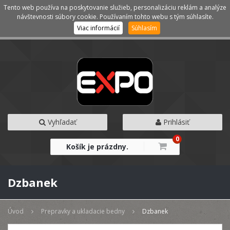
Tento web používa na poskytovanie služieb, personalizáciu reklám a analýze
Kategórie
Menu
návštevnosti súbory cookie. Používaním tohto webu s tým súhlasíte.
Viac informácií
Súhlasím
Vyhľadať
Prihlásiť
0
Košík je prázdny.
Dzbanek
Úvod
Prepravky a ukladacie bedny
Dzbanek