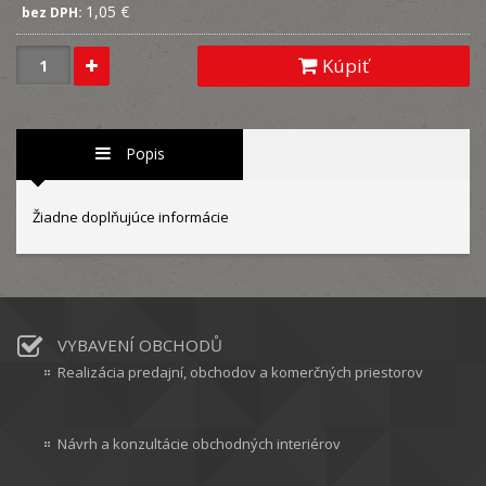
1,05 €
bez DPH:
Kúpiť
Popis
Žiadne doplňujúce informácie
VYBAVENÍ OBCHODŮ
Realizácia predajní, obchodov a komerčných priestorov
Návrh a konzultácie obchodných interiérov