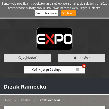
Tento web používa na poskytovanie služieb, personalizáciu reklám a analýze
Kategórie
Menu
návštevnosti súbory cookie. Používaním tohto webu s tým súhlasíte.
Viac informácií
Súhlasím
Vyhľadať
Prihlásiť
0
Košík je prázdny.
Drzak Ramecku
Úvod
Ostatné
Drzak Ramecku