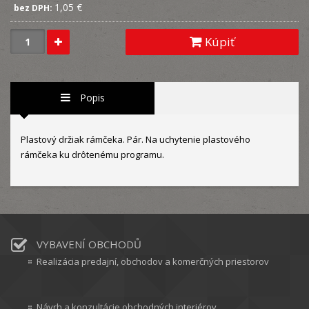
1,05 €
bez DPH:
Kúpiť
Popis
Plastový držiak rámčeka. Pár. Na uchytenie plastového
rámčeka ku drôtenému programu.
VYBAVENÍ OBCHODŮ
Realizácia predajní, obchodov a komerčných priestorov
Návrh a konzultácie obchodných interiérov