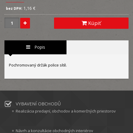
1,16 €
bez DPH:
Kúpiť
Popis
Pochromovaný držák police sítě.
VYBAVENÍ OBCHODŮ
Realizácia predajní, obchodov a komerčných priestorov
Návrh a konzultácie obchodných interiérov