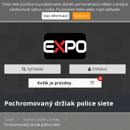
Tento web používa na poskytovanie služieb, personalizáciu reklám a analýze
Kategórie
Menu
návštevnosti súbory cookie. Používaním tohto webu s tým súhlasíte.
Viac informácií
Súhlasím
Vyhľadať
Prihlásiť
0
Košík je prázdny.
Pochromovaný držiak police siete
Úvod
Sieťový systém, úchyty..
Pochromovaný držiak police siete