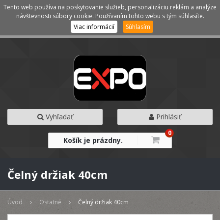
Tento web používa na poskytovanie služieb, personalizáciu reklám a analýze
Kategórie
Menu
návštevnosti súbory cookie. Používaním tohto webu s tým súhlasíte.
Viac informácií
Súhlasím
Vyhľadať
Prihlásiť
0
Košík je prázdny.
Čelný držiak 40cm
Úvod
Ostatné
Čelný držiak 40cm