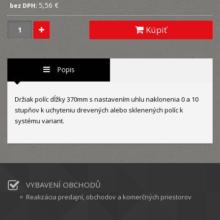
5,56 €
bez DPH:
Kúpiť
Popis
Držiak políc dĺžky 370mm s nastavením uhlu naklonenia 0 a 10
stupňov k uchyteniu drevených alebo sklenených políc k
systému variant.
VYBAVENÍ OBCHODŮ
Realizácia predajní, obchodov a komerčných priestorov