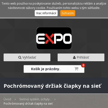
Tento web používa na poskytovanie služieb, personalizáciu reklám a analýze
Kategórie
Menu
návštevnosti súbory cookie. Používaním tohto webu s tým súhlasíte.
Viac informácií
Súhlasím
Vyhľadať
Prihlásiť
0
Košík je prázdny.
Pochrómovaný držiak čiapky na sieť
Úvod
Sieťový systém, úchyty..
Pochrómovaný držiak čiapky na sieť