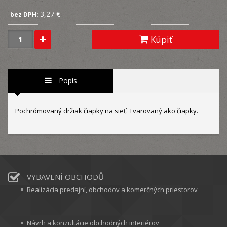
3,27 €
bez DPH:
Kúpiť
Popis
Pochrómovaný držiak čiapky na sieť. Tvarovaný ako čiapky.
VYBAVENÍ OBCHODŮ
Realizácia predajní, obchodov a komerčných priestorov
Návrh a konzultácie obchodných interiérov