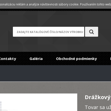
onalizáciu reklám a analýze návštevnosti súbory cookie. Používaním tohto webu
Registrace
/
Zabudnuté heslo
Kontakty
Galéria
Obchodné podmienky
Drážkový
Tovar sa u