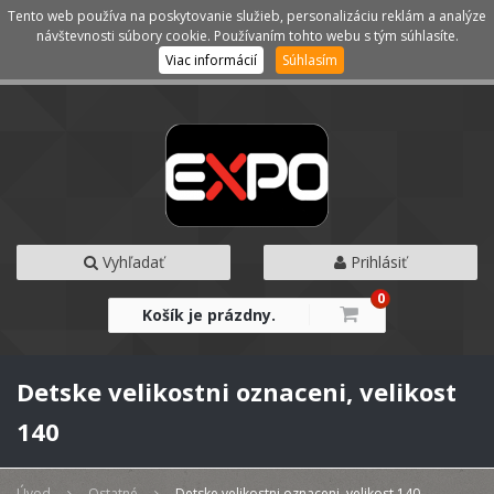
Tento web používa na poskytovanie služieb, personalizáciu reklám a analýze
Kategórie
Menu
návštevnosti súbory cookie. Používaním tohto webu s tým súhlasíte.
Viac informácií
Súhlasím
Vyhľadať
Prihlásiť
0
Košík je prázdny.
Detske velikostni oznaceni, velikost
140
Úvod
Ostatné
Detske velikostni oznaceni, velikost 140