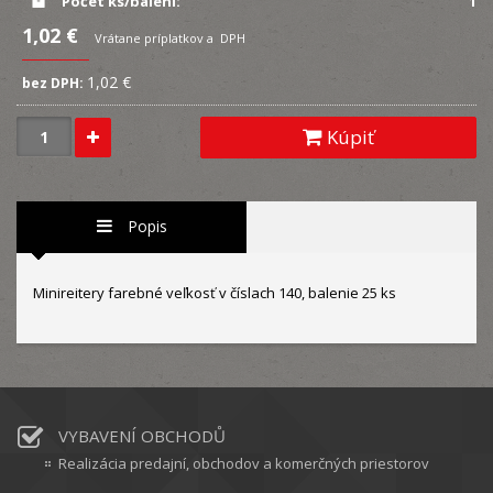
Počet ks/balení:
1
1,02 €
Vrátane príplatkov a DPH
1,02 €
bez DPH:
Kúpiť
Popis
Minireitery farebné veľkosť v číslach 140, balenie 25 ks
VYBAVENÍ OBCHODŮ
Realizácia predajní, obchodov a komerčných priestorov