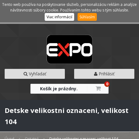
Tento web používa na poskytovanie služieb, personalizáciu reklám a analýze
Kategórie
Menu
návštevnosti súbory cookie. Používaním tohto webu s tým súhlasíte.
Viac informácií
Súhlasím
Vyhľadať
Prihlásiť
0
Košík je prázdny.
Detske velikostni oznaceni, velikost
104
Úvod
Ostatné
Detske velikostni oznaceni, velikost 104