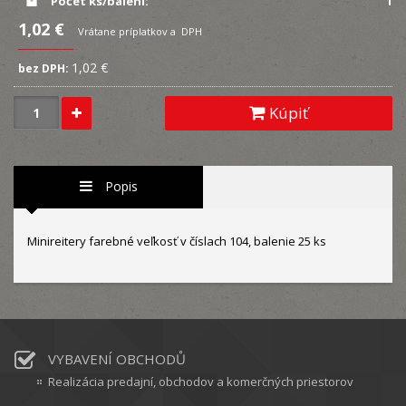
Počet ks/balení:
1
1,02 €
Vrátane príplatkov a DPH
1,02 €
bez DPH:
Kúpiť
Popis
Minireitery farebné veľkosť v číslach 104, balenie 25 ks
VYBAVENÍ OBCHODŮ
Realizácia predajní, obchodov a komerčných priestorov