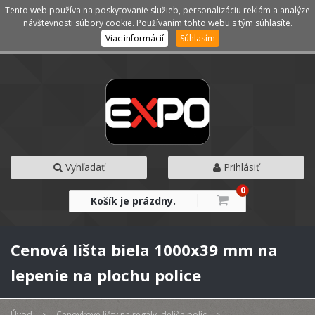
Tento web používa na poskytovanie služieb, personalizáciu reklám a analýze
Kategórie
Menu
návštevnosti súbory cookie. Používaním tohto webu s tým súhlasíte.
Viac informácií
Súhlasím
Vyhľadať
Prihlásiť
0
Košík je prázdny.
Cenová lišta biela 1000x39 mm na
lepenie na plochu police
Úvod
Cenovkové lišty na regály, deliče políc