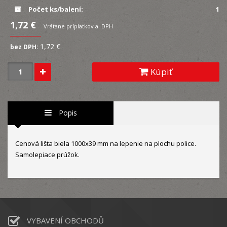
Počet ks/balení:
1
1,72 €
Vrátane príplatkov a DPH
1,72 €
bez DPH:
Kúpiť
Popis
Cenová lišta biela 1000x39 mm na lepenie na plochu police.
Samolepiace prúžok.
VYBAVENÍ OBCHODŮ