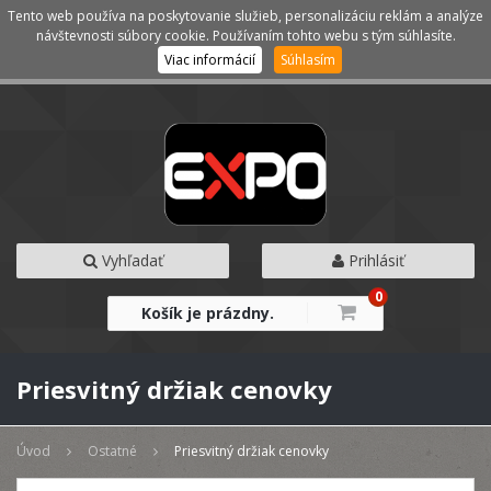
Tento web používa na poskytovanie služieb, personalizáciu reklám a analýze
Kategórie
Menu
návštevnosti súbory cookie. Používaním tohto webu s tým súhlasíte.
Viac informácií
Súhlasím
Vyhľadať
Prihlásiť
0
Košík je prázdny.
Priesvitný držiak cenovky
Úvod
Ostatné
Priesvitný držiak cenovky