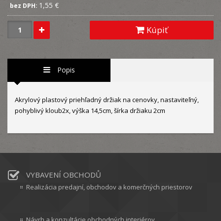
1,55 €
bez DPH:
Kúpiť
Popis
Akrylový plastový priehľadný držiak na cenovky, nastaviteľný,
pohyblivý kloub2x, výška 14,5cm, šírka držiaku 2cm
VYBAVENÍ OBCHODŮ
Realizácia predajní, obchodov a komerčných priestorov
Návrh a konzultácie obchodných interiérov