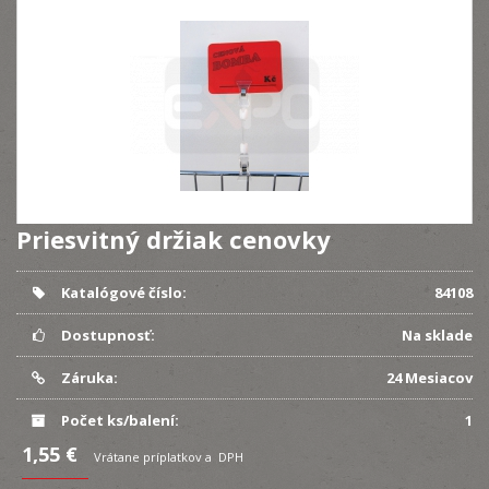
Priesvitný držiak cenovky
Katalógové číslo:
84108
Dostupnosť:
Na sklade
Záruka:
24 Mesiacov
Počet ks/balení:
1
1,55 €
Vrátane príplatkov a DPH